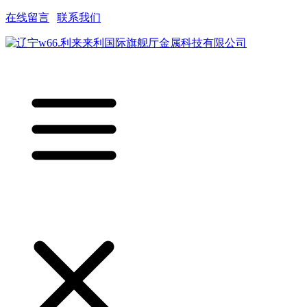
在线留言
|
联系我们