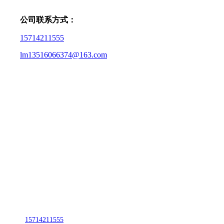
公司联系方式：
15714211555
lm13516066374@163.com
CONTACT US
联系我们
名称：辽宁w66.利来来利国际旗舰厅金属科技有限公司
地址：朝阳市朝阳县柳城经济开发区有色金属工业园
电话：
15714211555