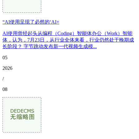
“AI使用呈现了必然的‘AI+
AI使用曾经起头从编程（Coding）智能体办公（Work）智能
体，认为，7月23日，从行业全体来看，行业仍然处于晚期成
长阶段？ 字节跳动发布新一代视频生成模...
05
2026
/
08