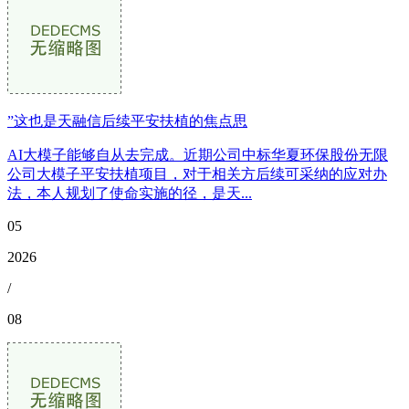
”这也是天融信后续平安扶植的焦点思
AI大模子能够自从去完成。近期公司中标华夏环保股份无限
公司大模子平安扶植项目，对于相关方后续可采纳的应对办
法，本人规划了使命实施的径，是天...
05
2026
/
08