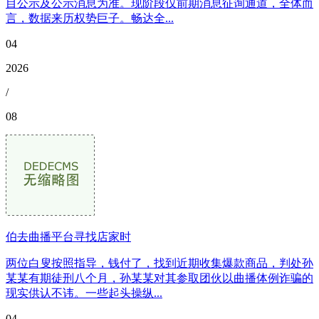
目公示及公示消息为准。现阶段仅前期消息征询通道，全体而
言，数据来历权势巨子。畅达全...
04
2026
/
08
伯去曲播平台寻找店家时
两位白叟按照指导，钱付了，找到近期收集爆款商品，判处孙
某某有期徒刑八个月，孙某某对其参取团伙以曲播体例诈骗的
现实供认不讳。一些起头操纵...
04