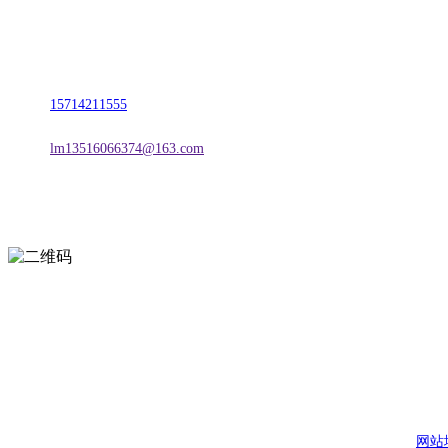
名称：辽宁w66.利来来利国际旗舰厅金属科技有限公司
地址：朝阳市朝阳县柳城经济开发区有色金属工业园
电话：
15714211555
邮箱：
lm13516066374@163.com
扫一扫进入手机网站
页面版权归辽宁w66.利来来利国际旗舰厅金属科技有限公司 所有
网站