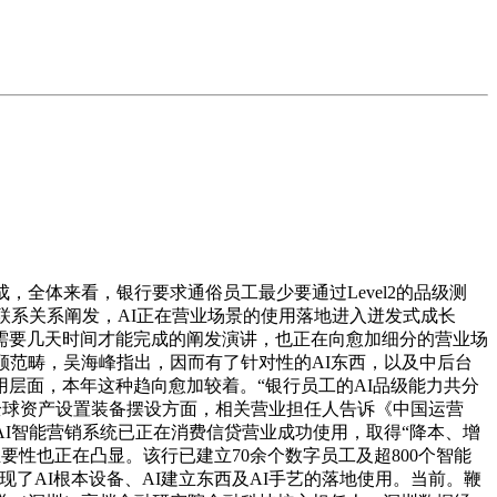
全体来看，银行要求通俗员工最少要通过Level2的品级测
联系关系阐发，AI正在营业场景的使用落地进入迸发式成长
需要几天时间才能完成的阐发演讲，也正在向愈加细分的营业场
顾范畴，吴海峰指出，因而有了针对性的AI东西，以及中后台
层面，本年这种趋向愈加较着。“银行员工的AI品级能力共分
全球资产设置装备摆设方面，相关营业担任人告诉《中国运营
I智能营销系统已正在消费信贷营业成功使用，取得“降本、增
要性也正在凸显。该行已建立70余个数字员工及超800个智能
了AI根本设备、AI建立东西及AI手艺的落地使用。当前。鞭