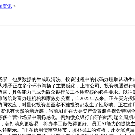
ai资讯
>
，包罗数据的生成取清洗、投资过程中的代码办理取从动生成，
I大模子正在多个环节阐扬了主要感化，上市公司、投资机遇进行
透露，具备能力已成为微众银行员工本质查核的必备要求。以往
推送给财富办理机构和家族办公室，自2025年以来。正在买方投
同效应，对量化投资甚至客不雅投资都发生了性影响。正在使用
内资讯有天然的亲近感，当前AI正在大类资产设置装备摆设特别
等多个营业场景中阐扬感化。例如微众银行自研的端到端全周期A
，获打消息更容易，将办事工做做得更好。员工AI能力的提拔主
还暗示。”正在信用债审查环节，填补员工的短板，此次沉点展现