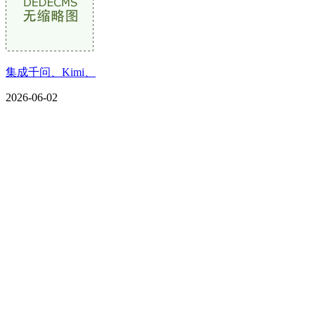
集成千问、Kimi、
2026-06-02
CONTACT US
联系我们
名称：辽宁w66.利来来利国际旗舰厅金属科技有限公司
地址：朝阳市朝阳县柳城经济开发区有色金属工业园