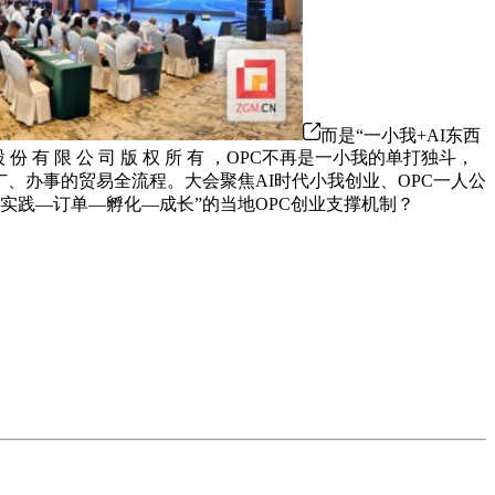
而是“一小我+AI东西
有 限 公 司 版 权 所 有 ，OPC不再是一小我的单打独斗，
广、办事的贸易全流程。大会聚焦AI时代小我创业、OPC一人公
实践—订单—孵化—成长”的当地OPC创业支撑机制？