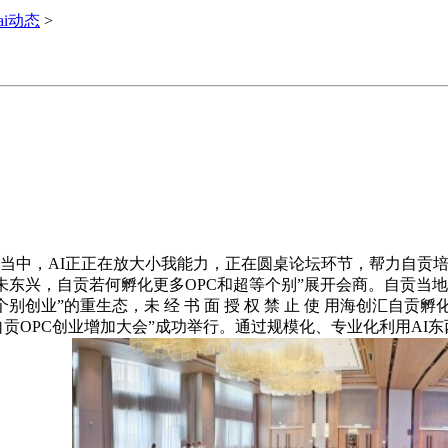
ai动态
>
当中，AI正正在放大小我能力，正在圆桌论坛环节，帮力自贡
人朱东兴，自贡若何孵化更多OPC和超等个别”展开会商。自贡当
别创业”的重生态，未 经 书 面 授 权 禁 止 使 用海创汇
6自贡OPC创业增加大会”成功举行。通过规模化、专业化利用A